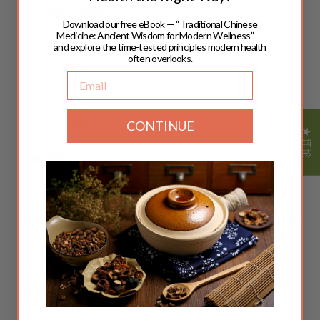
睡眠中频繁醒来
Download our free eBook — “Traditional Chinese
睡了一晚后仍然感到疲倦
Medicine: Ancient Wisdom for Modern Wellness” —
注意力不集中
and explore the time-tested principles modern health
易怒、抑郁或焦虑
often overlooks.
入睡困难
Email
口中感到苦涩
心悸
记忆力差
CONTINUE
视力模糊
★ 评论
饮食与预防
为了缓解失眠，请尝试通过冥想、锻炼、气功、瑜伽、太极拳等方
式让自己保持平静。下午 2 点后避免食用含咖啡因的产品，或完全
避免摄入咖啡因。不要在深夜进食，晚饭后 3 小时再上床睡觉。
临
睡前吸烟或使用烟草制品会使人难以入睡。酒精可以让你一开始入
睡，但可能会在晚上晚些时候扰乱你的睡眠。
尽量减少糖和强烈加
热/辛辣食物的摄入量。
在传统中医中，以下草药被推荐用于失眠症患者