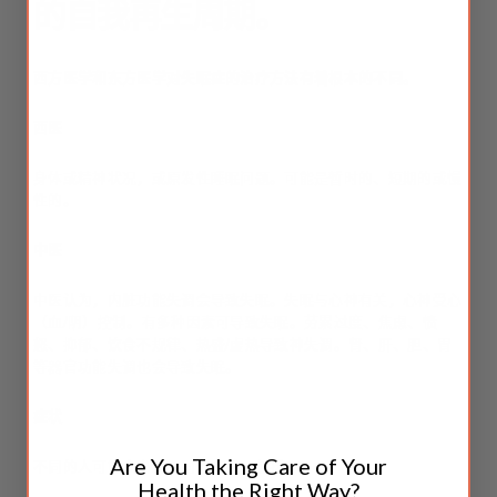
的自我再生周期。
西方医学和东方医学对失眠症的治疗方法有着根本的不同。
西医
身体或精神状况，或原发性睡眠问题。可能是暂时的、短期的或慢
性的。
中医
中医认为，内脏功能失调会导致失眠。失眠与心神有关，心神受心
（血/阴）控制。有多种因素可导致失眠。劳累过度、焦虑、愤
怒、抑郁、饮食不规律、热盛/虚热导致神失调。肾、肝、胆、胃
等器官功能失调也会导致失眠。
症状
Are You Taking Care of Your
不同的人可能会出现不同的症状，包括：
Health the Right Way?