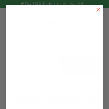
跳
我们将按照营业时间于下一个工作日发货！
至
内
容
中医与西医 - 失眠
失眠在成年人中很常见，中医
认为失眠会严重扰乱某些器官