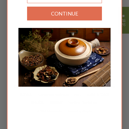
CONTINUE
★ 评论
语
简体中文
言
Instagram
Facebook
Twitter
TikTok
YouTube
中药
博客
About Ann Tam
安妮的故事
关于我们
联系我们
Subscription Policy
Silkie 合作伙伴
合作伙伴登录
批发商店
Corporate Wellness
FAQ
运输和退货政策
隐私政策
服务条款
Medical Disclaimer
© 2026 Silkie Herbs
Powerd by Shopify