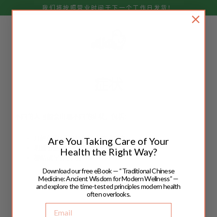
跳
我们将按照营业时间于下一个工作日发货！
至
内
容
症状
不同的人可能会出现不同的症状，包括：
月经前和/或月经期间疼痛或痉挛
Are You Taking Care of Your
阴道分泌物、经期气味、瘙痒
Health the Right Way?
凝结或呈深色的经血
Download our free eBook — “Traditional Chinese
Medicine: Ancient Wisdom for Modern Wellness” —
and explore the time-tested principles modern health
often overlooks.
Email