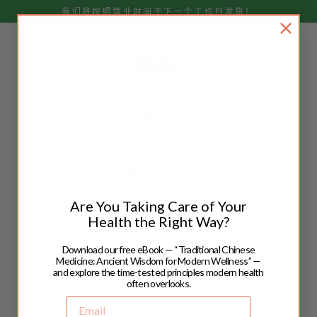
跳
我们将按照营业时间于下一个工作日发货！
至
内
容
症状
不同的人可能会出现不同的症状，包括：
阴道干燥
Are You Taking Care of Your
性交疼痛
Health the Right Way?
性交时出血
Download our free eBook — “Traditional Chinese
Medicine: Ancient Wisdom for Modern Wellness” —
and explore the time-tested principles modern health
often overlooks.
Email