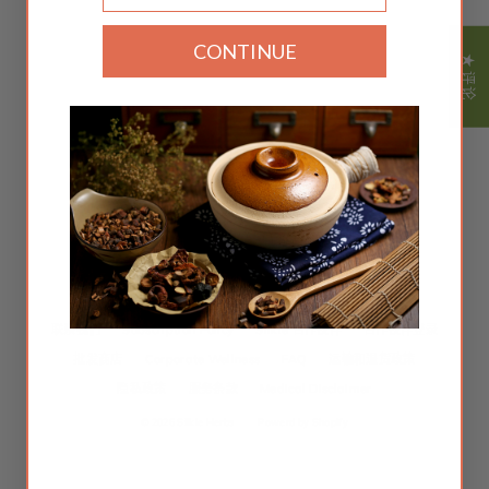
CONTINUE
★ 评论
语
简体中文
言
Instagram
Facebook
Twitter
TikTok
YouTube
中药
博客
About Ann Tam
安妮的故事
关于我们
联系我们
Subscription Policy
Silkie 合作伙伴
合作伙伴登录
批发商店
Corporate Wellness
FAQ
运输和退货政策
隐私政策
服务条款
Medical Disclaimer
© 2026 Silkie Herbs
Powerd by Shopify